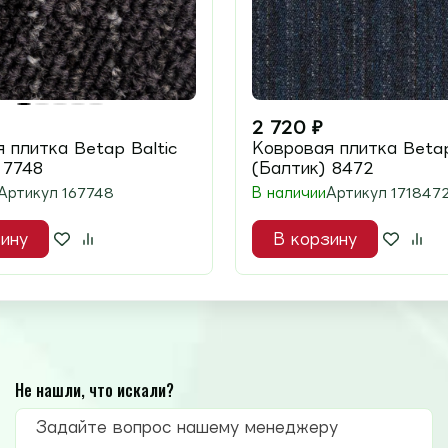
2 720
₽
 плитка Betap Baltic
Ковровая плитка Betap
 7748
(Балтик) 8472
Артикул
167748
В наличии
Артикул
171847
ину
В корзину
Не нашли, что искали?