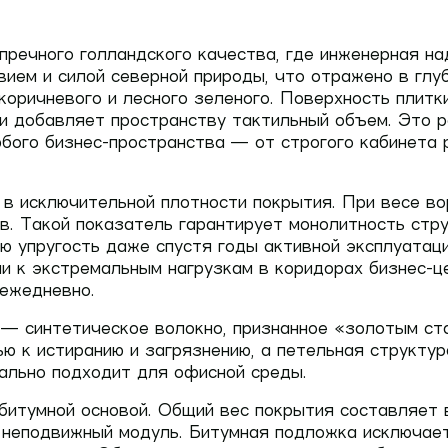
пречного голландского качества, где инженерная н
ием и силой северной природы, что отражено в глуб
о коричневого и лесного зеленого. Поверхность пли
 и добавляет пространству тактильный объем. Это р
бого бизнес-пространства — от строгого кабинета 
 в исключительной плотности покрытия. При весе в
. Такой показатель гарантирует монолитность стру
ою упругость даже спустя годы активной эксплуатац
 к экстремальным нагрузкам в коридорах бизнес-це
 ежедневно.
— синтетическое волокно, признанное «золотым ст
 к истиранию и загрязнению, а петельная структур
ально подходит для офисной среды.
битумной основой. Общий вес покрытия составляет
 неподвижный модуль. Битумная подложка исключает