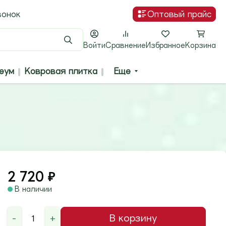
вонок
Оптовый прайс
Поиск
Войти
Сравнение
Избранное
Корзина
еум
Ковровая плитка
Еще
2 720
₽
В наличии
-
+
В корзину