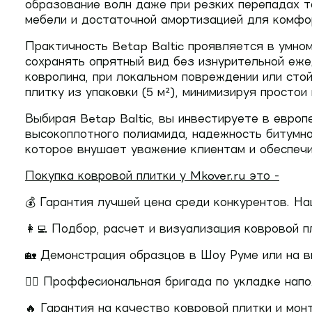
образование волн даже при резких перепадах 
мебели и достаточной амортизацией для комфор
Практичность Betap Baltic проявляется в умн
сохранять опрятный вид без изнурительной еже
ковролина, при локальном повреждении или сто
плитку из упаковки (5 м²), минимизируя простои
Выбирая Betap Baltic, вы инвестируете в евро
высокоплотного полиамида, надежность битумно
которое внушает уважение клиентам и обеспечи
Покупка ковровой плитки у Mkover.ru это -
💰 Гарантия лучшей цена среди конкурентов. 
👩‍💻 Подбор, расчет и визуализация ковровой 
🏡 Демонстрация образцов в Шоу Руме или на 
👷‍♂️ Проффесиональная бригада по укладке на
🔥 Гарантия на качество ковровой плитки и мон