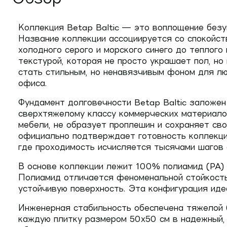
Коллекция Betap Baltic — это воплощение безу
Название коллекции ассоциируется со спокойств
холодного серого и морского синего до теплог
текстурой, которая не просто украшает пол, но
стать стильным, но ненавязчивым фоном для лю
офиса.
Фундамент долговечности Betap Baltic заложен
сверхтяжелому классу коммерческих материалов
мебели, не образует проплешин и сохраняет св
официально подтверждает готовность коллекции
где проходимость исчисляется тысячами шагов
В основе коллекции лежит 100% полиамид (PA) 
Полиамид отличается феноменальной стойкостью
устойчивую поверхность. Эта конфигурация иде
Инженерная стабильность обеспечена тяжелой 
каждую плитку размером 50х50 см в надежный,