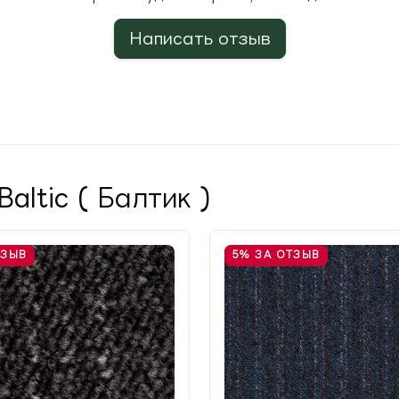
Написать отзыв
altic ( Балтик )
ТЗЫВ
5%
ЗА ОТЗЫВ