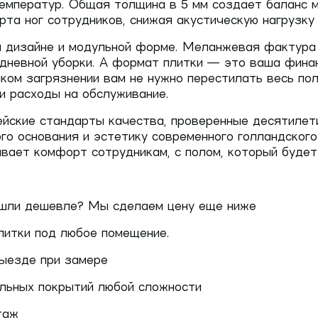
температур. Общая толщина в 5 мм создает баланс 
та ног сотрудников, снижая акустическую нагрузку
ом дизайне и модульной форме. Меланжевая фактур
дневной уборки. А формат плитки — это ваша финан
йком загрязнении вам не нужно перестилать весь п
 и расходы на обслуживание.
пейские стандарты качества, проверенные десятилет
го основания и эстетику современного голландского
вает комфорт сотрудникам, с полом, который будет 
Нашли дешевле? Мы сделаем цену еще ниже
плитки под любое помещение.
выезде при замере
польных покрытий любой сложности
таж