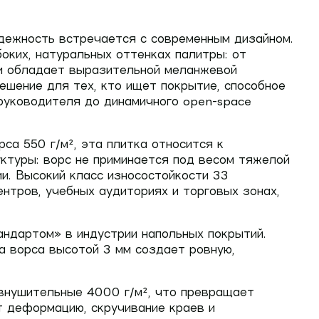
адежность встречается с современным дизайном.
оких, натуральных оттенках палитры: от
тки обладает выразительной меланжевой
ешение для тех, кто ищет покрытие, способное
руководителя до динамичного open-space
орса
550 г/м²
, эта плитка относится к
ктуры: ворс не приминается под весом тяжелой
ии. Высокий класс износостойкости
33
нтров, учебных аудиториях и торговых зонах,
андартом» в индустрии напольных покрытий.
а ворса высотой 3 мм создает ровную,
 внушительные
4000 г/м²
, что превращает
 деформацию, скручивание краев и