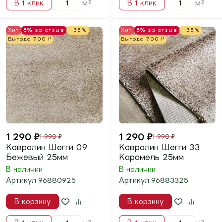
ОВЕРЛОК В ПОДАРОК
ОВЕРЛОК В ПОДАРОК
5%
за отзыв
5%
за отзыв
1 590
₽
1 590
₽
Ковролин Tesoro 083
Ковролин Tesoro 144
Бирюзовый
Бежевый
В наличии
В наличии
Артикул
754144
Артикул
754083
В корзину
В корзину
м²
м²
В 1 клик
В 1 клик