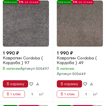
1 990
₽
2 290
₽
Ковролин Cordoba (
Ковролин Iris ( Ирис )
Кордоба ) 33
8698
В наличии
В наличии
Артикул
505433
Артикул
95938698
В корзину
В корзину
м²
м²
В 1 клик
В 1 клик
Новинка
5%
за отзыв
Новинка
5%
за отзыв