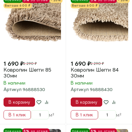
1 690
₽
1 690
₽
Ковролин Faber (
Ковролин Faber (
Фабер ) 9900А Grey
Фабер ) 8449 53 Grey
White
Gold
В наличии
В наличии
Артикул
52749900
Артикул
52748449
В корзину
В корзину
м²
м²
В 1 клик
В 1 клик
Новинка
5%
за отзыв
Новинка
5%
за отзыв