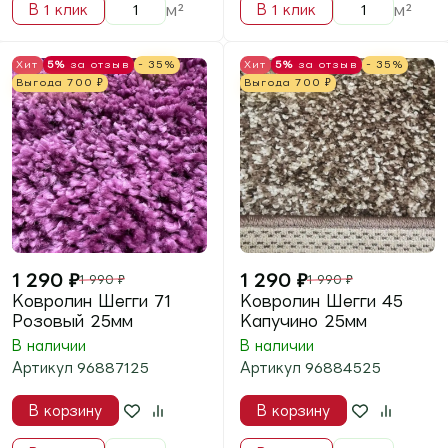
Хит
5%
за отзыв
- 35%
Хит
5%
за отзыв
- 35%
Выгода
700
₽
Выгода
700
₽
1 290
₽
1 290
₽
1 990
₽
1 990
₽
Ковролин Шегги 09
Ковролин Шегги 33
Бежевый 25мм
Карамель 25мм
В наличии
В наличии
Артикул
96880925
Артикул
96883325
В корзину
В корзину
м²
м²
В 1 клик
В 1 клик