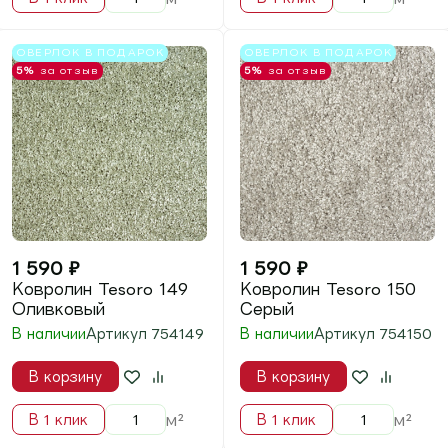
5%
за отзыв
5%
за отзыв
1 590
₽
1 590
₽
Ковролин Tesoro 154
Ковролин Tesoro 156
Синий
Коричневый
В наличии
Артикул
754154
В наличии
Артикул
754156
В корзину
В корзину
м²
м²
В 1 клик
В 1 клик
Новинка
5%
за отзыв
- 26%
Новинка
5%
за отзыв
- 26%
Выгода
600
₽
Выгода
600
₽