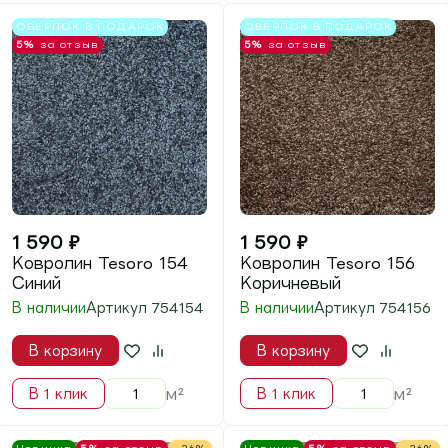
1 690
₽
1 690
₽
2 290
₽
2 290
₽
Ковролин Шегги 85
Ковролин Шегги 84
30мм
30мм
В наличии
В наличии
Артикул
96888530
Артикул
96888430
В корзину
В корзину
м²
м²
В 1 клик
В 1 клик
Новинка
5%
за отзыв
Новинка
5%
за отзыв