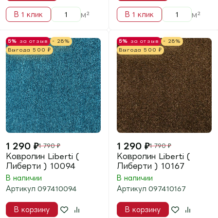
м²
м²
В 1 клик
В 1 клик
5%
за отзыв
- 28%
5%
за отзыв
- 28%
Выгода
500
₽
Выгода
500
₽
1 290
₽
1 290
₽
1 790
₽
1 790
₽
Ковролин Liberti (
Ковролин Liberti (
Либерти ) 10095
Либерти ) 10093
В наличии
В наличии
Артикул
097410095
Артикул
097410093
В корзину
В корзину
м²
м²
В 1 клик
В 1 клик