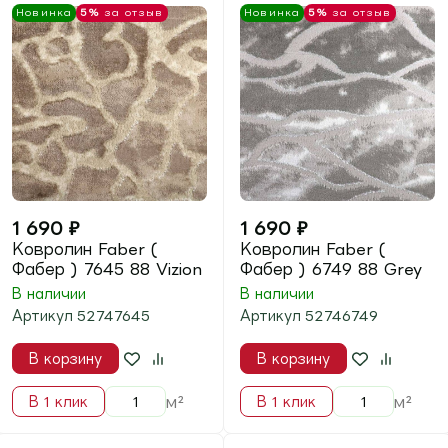
1 990
₽
1 990
₽
Ковролин Cordoba (
Ковролин Cordoba (
Кордоба ) 97
Кордоба ) 49
В наличии
В наличии
Артикул
505497
Артикул
505449
В корзину
В корзину
м²
м²
В 1 клик
В 1 клик
Новинка
5%
за отзыв
Новинка
5%
за отзыв