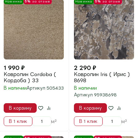
2 290
₽
2 490
₽
Ковролин Iris ( Ирис )
Ковролин Super Paula
8307
( Супер Паула ) 5121A
Beige
В наличии
В наличии
Артикул
95938307
Артикул
480251217
В корзину
В корзину
м²
м²
В 1 клик
В 1 клик
Новинка
5%
за отзыв
Новинка
5%
за отзыв