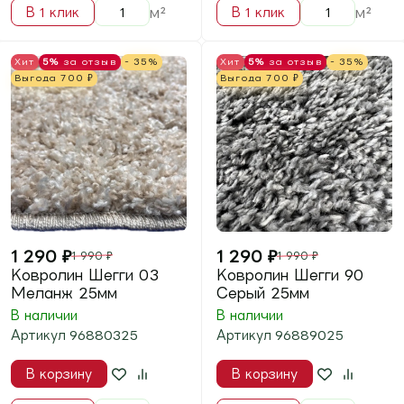
Хит
5%
за отзыв
- 35%
Хит
5%
за отзыв
- 35%
Выгода
700
₽
Выгода
700
₽
1 290
₽
1 290
₽
1 990
₽
1 990
₽
Ковролин Шегги 71
Ковролин Шегги 45
Розовый 25мм
Капучино 25мм
В наличии
В наличии
Артикул
96887125
Артикул
96884525
В корзину
В корзину
м²
м²
В 1 клик
В 1 клик