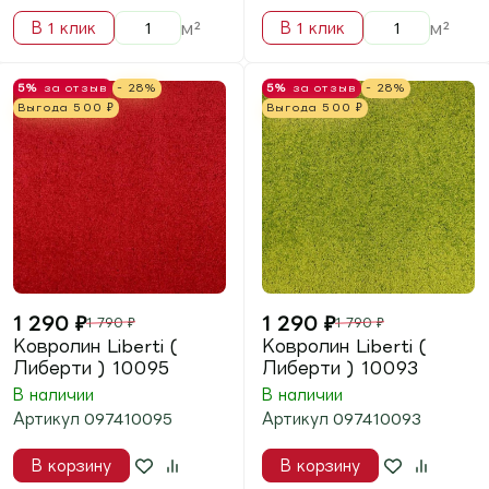
5%
за отзыв
- 28%
5%
за отзыв
- 28%
Выгода
500
₽
Выгода
500
₽
1 290
₽
1 290
₽
1 790
₽
1 790
₽
Ковролин Liberti (
Ковролин Liberti (
Либерти ) 10090
Либерти ) 10087
В наличии
В наличии
Артикул
097410090
Артикул
097410087
В корзину
В корзину
м²
м²
В 1 клик
В 1 клик