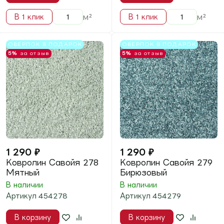
м²
м²
В 1 клик
В 1 клик
5%
за отзыв
- 28%
5%
за отзыв
- 28%
Выгода
500
₽
Выгода
500
₽
Отправить
1 290
₽
1 290
₽
1 790
₽
1 790
₽
Ковролин Liberti (
Ковролин Liberti (
Либерти ) 10094
Либерти ) 10167
В наличии
В наличии
Артикул
097410094
Артикул
097410167
В корзину
В корзину