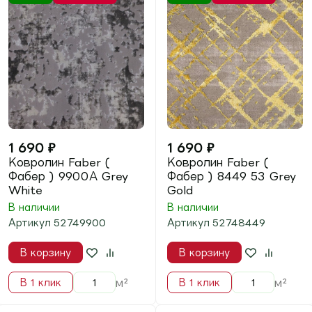
1 690
₽
1 690
₽
Ковролин Faber (
Ковролин Faber (
Фабер ) 7645 88 Vizion
Фабер ) 6749 88 Grey
В наличии
В наличии
Артикул
52747645
Артикул
52746749
В корзину
В корзину
Мария
поможет подобрать
м²
м²
В 1 клик
В 1 клик
Новинка
5%
за отзыв
Новинка
5%
за отзыв