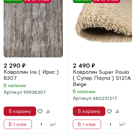
2 490
₽
2 490
₽
Ковролин Super Paula
Ковролин Super Paula
( Супер Паула ) 5121A
( Супер Паула ) 5121A
FDT22 Beige
FDJ77 Grey
В наличии
В наличии
Артикул
4802512122
Артикул
480251216
В корзину
В корзину
м²
м²
В 1 клик
В 1 клик
Новинка
5%
за отзыв
Новинка
5%
за отзыв