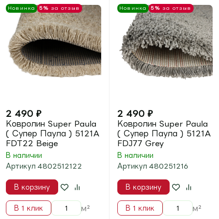
3 690
₽
3 690
₽
Ковролин Defier (
Ковролин Defier (
Дефер ) 01800a Mink
Дефер ) 01800a Grey
В наличии
В наличии
Артикул
4454018009
Артикул
4454018006
В корзину
В корзину
м²
м²
В 1 клик
В 1 клик
Новинка
5%
за отзыв
Новинка
5%
за отзыв