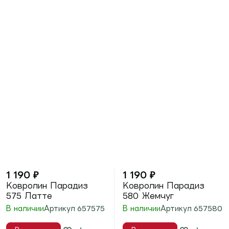
м²
м²
В 1 клик
В 1 клик
ОВЕРЛОК В ПОДАРОК
5%
за отзыв
- 28%
5%
за отзыв
Выгода
500
₽
1 190
₽
1 290
₽
1 790
₽
Ковролин Парадиз
Ковролин Liberti (
585 Черный Жемчуг
Либерти ) 10212
В наличии
В наличии
Артикул
657585
Артикул
097410212
В корзину
В корзину