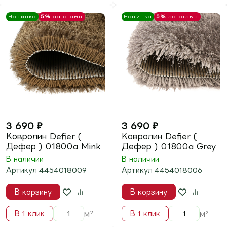
3 690
₽
3 690
₽
Ковролин Defier (
Ковролин Gold Shaggy
Дефер ) 01800a
01800A White
Cream
В наличии
В наличии
Артикул
603701800
Артикул
4454018005
В корзину
В корзину
м²
м²
В 1 клик
В 1 клик
Новинка
5%
за отзыв
Новинка
5%
за отзыв