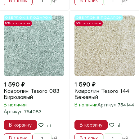
ОВЕРЛОК В ПОДАРОК
ОВЕРЛОК В ПОДАРОК
5%
за отзыв
5%
за отзыв
1 590
₽
1 590
₽
Ковролин Tesoro 149
Ковролин Tesoro 150
Оливковый
Серый
В наличии
Артикул
754149
В наличии
Артикул
754150
В корзину
В корзину
м²
м²
В 1 клик
В 1 клик
ОВЕРЛОК В ПОДАРОК
ОВЕРЛОК В ПОДАРОК