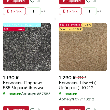
м²
м²
В 1 клик
В 1 клик
ОВЕРЛОК В ПОДАРОК
ОВЕРЛОК В ПОДАРОК
5%
за отзыв
5%
за отзыв
1 290
₽
1 290
₽
Ковролин Савойя 271
Ковролин Савойя 272
Бежевый
Коричневый
В наличии
Артикул
454271
В наличии
Артикул
454272
В корзину
В корзину