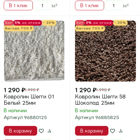
Хит
5%
за отзыв
- 35%
Хит
5%
за отзыв
- 35%
Выгода
700
₽
Выгода
700
₽
1 290
₽
1 290
₽
1 990
₽
1 990
₽
Ковролин Шегги 03
Ковролин Шегги 90
Меланж 25мм
Серый 25мм
В наличии
В наличии
Артикул
96880325
Артикул
96889025
В корзину
В корзину
м²
м²
В 1 клик
В 1 клик