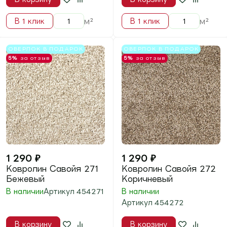
м²
м²
В 1 клик
В 1 клик
ОВЕРЛОК В ПОДАРОК
ОВЕРЛОК В ПОДАРОК
5%
за отзыв
5%
за отзыв
1 290
₽
1 290
₽
Ковролин Савойя 275
Ковролин Савойя 277
Серый
Розовый
В наличии
В наличии
Артикул
454275
Артикул
454277
В корзину
В корзину