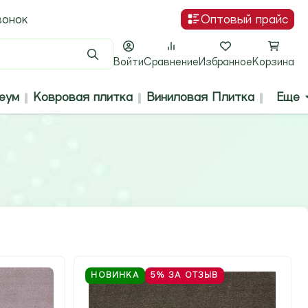
вонок
Оптовый прайс
Поиск
Войти
Сравнение
Избранное
Корзина
еум
Ковровая плитка
Виниловая Плитка
Еще
НОВИНКА
5%
ЗА ОТЗЫВ