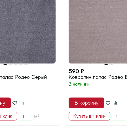
590
₽
 палас Родео Серый
Ковролин палас Родео 
В наличии
ну
В корзину
м²
1 клик
Купить в 1 клик