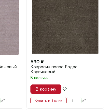
590
₽
Бежевый
Ковролин палас Родео
Коричневый
В наличии
В корзину
м²
м²
Купить в 1 клик