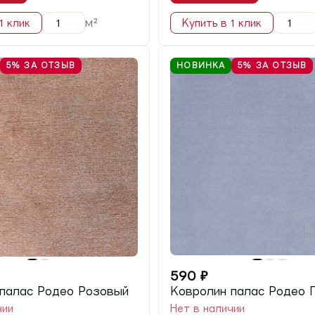
м²
1 клик
Купить в 1 клик
5%
ЗА ОТЗЫВ
НОВИНКА
5%
ЗА ОТЗЫВ
590
₽
палас Родео Розовый
Ковролин палас Родео 
чии
Нет в наличии