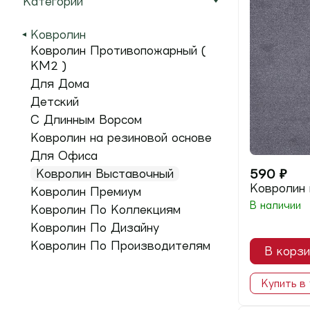
Категории
Ковролин
Ковролин Противопожарный (
КМ2 )
Для Дома
Детский
С Длинным Ворсом
Ковролин на резиновой основе
Для Офиса
590
₽
Ковролин Выставочный
Ковролин
Ковролин Премиум
В наличии
Ковролин По Коллекциям
Ковролин По Дизайну
Ковролин По Производителям
В корзи
Купить в 