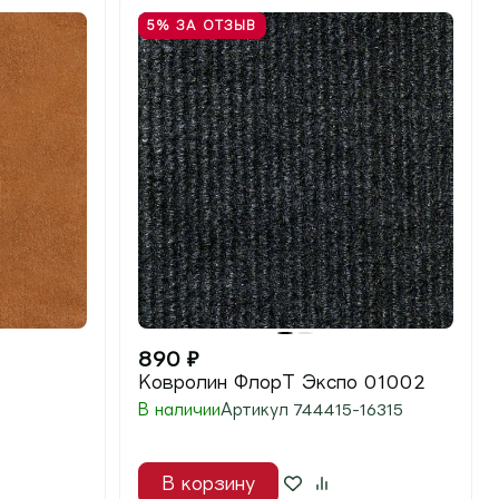
5%
ЗА ОТЗЫВ
890
₽
Ковролин ФлорТ Экспо 01002
В наличии
Артикул
744415-16315
В корзину