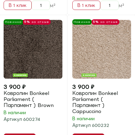
Ковролин Bonkeel
Ковролин Bonkeel
Pascal ( Паскаль )
Pascal ( Паскаль )
Graphit
Green
В наличии
Артикул
700101
В наличии
Артикул
700164
В корзину
В корзину
м²
м²
В 1 клик
В 1 клик
Новинка
5%
за отзыв
Новинка
5%
за отзыв
2 860
₽
2 090
₽
Ковролин Bonkeel
Ковролин BONKEEL