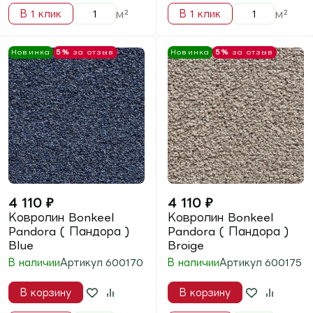
Парламент ) Graphit
Парламент ) Green
В наличии
В наличии
Артикул
600254
Артикул
600263
В корзину
В корзину
м²
м²
В 1 клик
В 1 клик
Новинка
5%
за отзыв
Новинка
5%
за отзыв
3 900
₽
3 900
₽
Ковролин Bonkeel
Ковролин Bonkeel