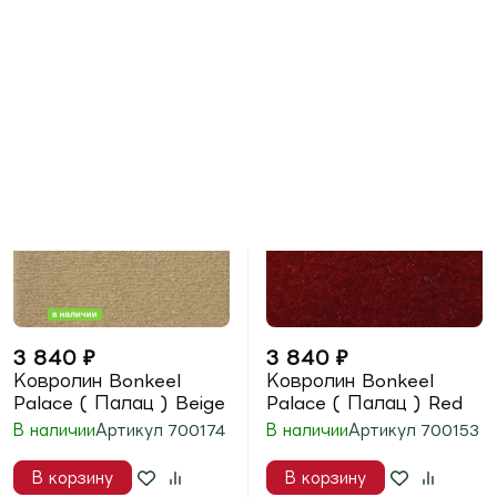
Артикул
600273
Артикул
600270
В корзину
В корзину
м²
м²
В 1 клик
В 1 клик
Новинка
5%
за отзыв
Новинка
5%
за отзыв
3 900
₽
3 900
₽
Ковролин Bonkeel
Ковролин Bonkeel
Parliament (
Parliament (
Парламент ) Brown
Парламент )
Cappuccino
В наличии