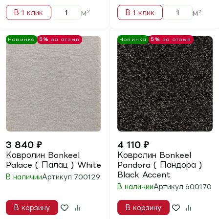
В наличии
Артикул
600274
Артикул
600232
В корзину
В корзину
м²
м²
В 1 клик
В 1 клик
Новинка
5%
за отзыв
Новинка
5%
за отзыв
3 900
₽
3 900
₽
Ковролин Bonkeel
Ковролин Bonkeel
Parliament (
Parliament (