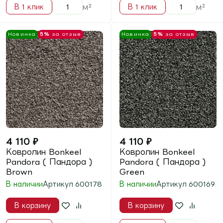
Parliament (
Parliament (
Парламент ) Greige
Парламент ) Grey
В наличии
В наличии
Артикул
600265
Артикул
600264
В корзину
В корзину
м²
м²
В 1 клик
В 1 клик
Новинка
5%
за отзыв
Новинка
5%
за отзыв
3 900
₽
3 900
₽
Ковролин Bonkeel
Ковролин Bonkeel