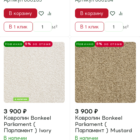
2 090
₽
2 190
₽
Ковролин BONKEEL
Ковролин BONKEEL
Spirit ( Спирит ) 1000
Split ( Сплит ) Beige
Ivory
В наличии
В наличии
Артикул
703077
Артикул
703086
В корзину
В корзину
м²
м²
В 1 клик
В 1 клик
Новинка
5%
за отзыв
Новинка
5%
за отзыв