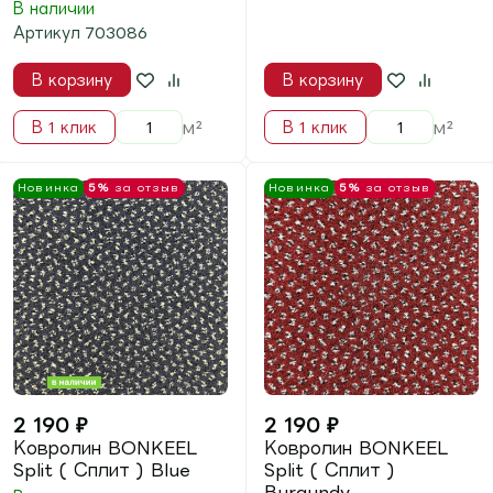
1 800
₽
1 800
₽
Ковролин BONKEEL
Ковролин BONKEEL
Sweet ( Свиит )
Sweet ( Свиит ) Grey
Graphit
В наличии
В наличии
Артикул
703365
Артикул
703365
В корзину
В корзину
м²
м²
В 1 клик
В 1 клик
Новинка
5%
за отзыв
Новинка
5%
за отзыв