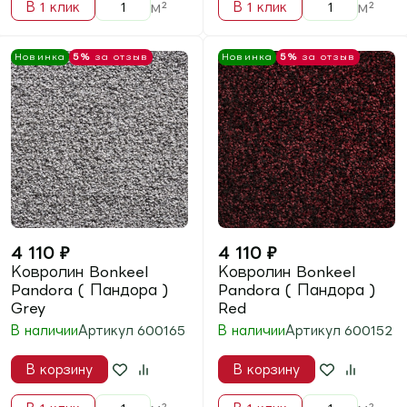
Parliament (
Parliament (
Парламент ) Ivory
Парламент ) Mustard
В наличии
В наличии
Артикул
600295
Артикул
600297
В корзину
В корзину
м²
м²
В 1 клик
В 1 клик
Новинка
5%
за отзыв
Новинка
5%
за отзыв
2 860
₽
2 860
₽