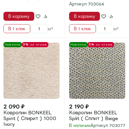
2 190
₽
1 800
₽
Ковролин BONKEEL
Ковролин BONKEEL
Split ( Сплит )
Sweet ( Свиит ) Beige
Sapphire
В наличии
В наличии
Артикул
703374
Артикул
703064-11764
В корзину
В корзину
м²
м²
В 1 клик
В 1 клик
Новинка
5%
за отзыв
Новинка
5%
за отзыв