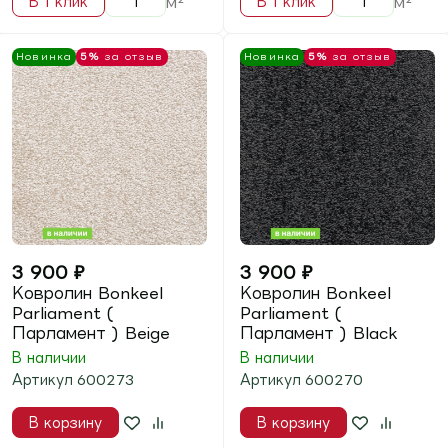
Ковролин Bonkeel
Ковролин Bonkeel
Pascal ( Паскаль )
Pascal ( Паскаль )
Beige
Blue
В наличии
Артикул
700173
В наличии
Артикул
700170
В корзину
В корзину
м²
м²
В 1 клик
В 1 клик
Новинка
5%
за отзыв
Новинка
5%
за отзыв
2 860
₽
2 860
₽