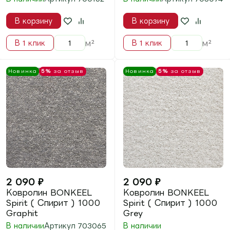
2 190
₽
2 190
₽
Ковролин BONKEEL
Ковролин BONKEEL
Split ( Сплит ) Grey
Split ( Сплит ) Red
В наличии
В наличии
Артикул
703051
Артикул
703064
В корзину
В корзину
м²
м²
В 1 клик
В 1 клик
Новинка
5%
за отзыв
Новинка
5%
за отзыв