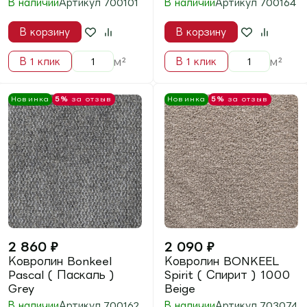
2 190
₽
2 190
₽
Ковролин BONKEEL
Ковролин BONKEEL
Split ( Сплит ) Green
Split ( Сплит ) Greige
В наличии
В наличии
Артикул
703079
Артикул
703065
В корзину
В корзину
м²
м²
В 1 клик
В 1 клик
Новинка
5%
за отзыв
Новинка
5%
за отзыв