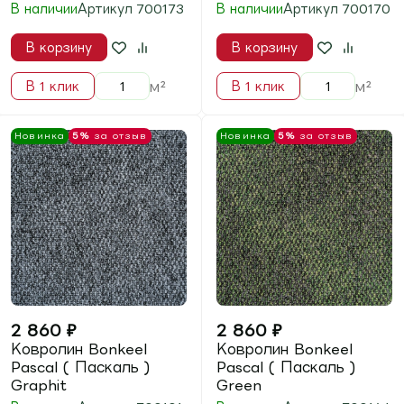
2 190
₽
2 190
₽
Ковролин BONKEEL
Ковролин BONKEEL
Split ( Сплит )
Split ( Сплит )
Charcoal
Graphite
В наличии
В наличии
Артикул
703052
Артикул
703009
Мария
В корзину
В корзину
поможет подобрать
м²
м²
В 1 клик
В 1 клик
Новинка
5%
за отзыв
Новинка
5%
за отзыв