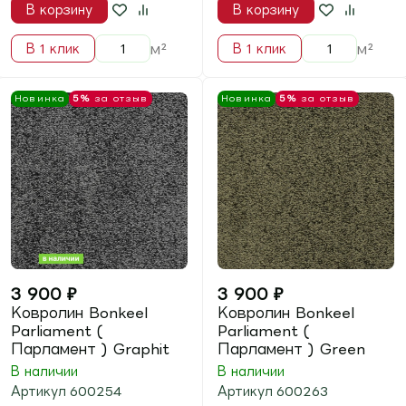
Pascal ( Паскаль )
Spirit ( Спирит ) 1000
Grey
Beige
В наличии
Артикул
700162
В наличии
Артикул
703074
В корзину
В корзину
м²
м²
В 1 клик
В 1 клик
Новинка
5%
за отзыв
Новинка
5%
за отзыв
2 090
₽
2 090
₽