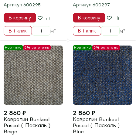
2 190
₽
2 190
₽
Ковролин BONKEEL
Ковролин BONKEEL
Split ( Сплит ) Blue
Split ( Сплит )
Burgundy
В наличии
В наличии
Артикул
703070
Артикул
703078
В корзину
В корзину
м²
м²
В 1 клик
В 1 клик
Новинка
5%
за отзыв
Новинка
5%
за отзыв