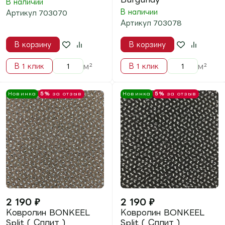
1 800
₽
1 955
₽
Ковролин BONKEEL
Ковролин Capri (
Sweet ( Свиит ) Ivory
Капри ) 34183
В наличии
В наличии
Артикул
703396
Артикул
520534183
В корзину
В корзину
м²
м²
В 1 клик
В 1 клик
Новинка
5%
за отзыв
5%
за отзыв
- 36%
Выгода
600
₽