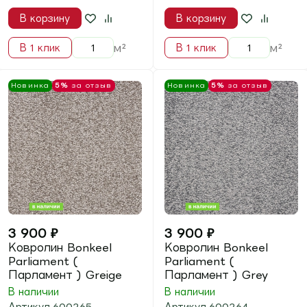
Ковролин BONKEEL
Ковролин BONKEEL
Spirit ( Спирит ) 1000
Spirit ( Спирит ) 1000
Graphit
Grey
В наличии
В наличии
Артикул
703065
Артикул
703064
В корзину
В корзину
м²
м²
В 1 клик
В 1 клик
Новинка
5%
за отзыв
Новинка
5%
за отзыв