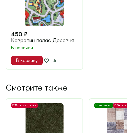
450
₽
Ковролин палас Деревня
В наличии
В корзину
Смотрите также
5%
за отзыв
Новинка
5%
за от