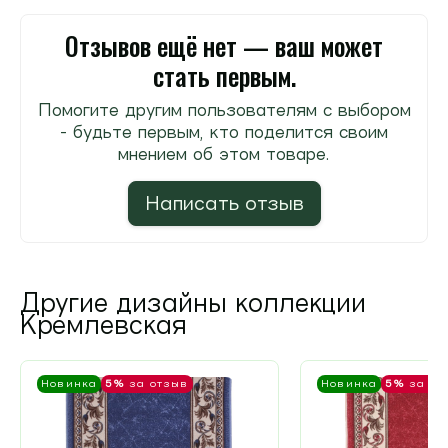
Отзывов ещё нет — ваш может
стать первым.
Помогите другим пользователям с выбором
- будьте первым, кто поделится своим
мнением об этом товаре.
Написать отзыв
Другие дизайны коллекции
Кремлевская
Новинка
5%
за отзыв
Новинка
5%
за от