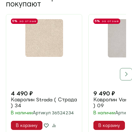
покупают
5%
за отзыв
5%
за отзыв
4 490
₽
9 490
₽
Ковролин Strada ( Страда
Ковролин Varun
) 34
) 09
В наличии
Артикул
36524234
В наличии
Артику
В корзину
В корзину