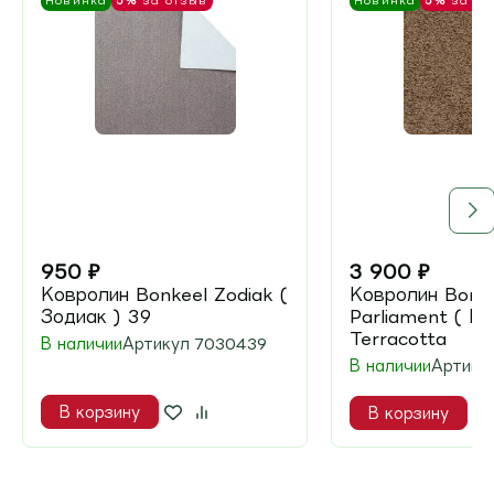
Новинка
5%
за отзыв
Новинка
5%
за от
950
₽
3 900
₽
Ковролин Bonkeel Zodiak (
Ковролин Bonk
Зодиак ) 39
Parliament ( П
Terracotta
В наличии
Артикул
7030439
В наличии
Артику
В корзину
В корзину