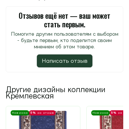
Отзывов ещё нет — ваш может
стать первым.
Помогите другим пользователям с выбором
- будьте первым, кто поделится своим
мнением об этом товаре.
Написать отзыв
Другие дизайны коллекции
Кремлевская
Новинка
5%
за отзыв
Новинка
5%
за от