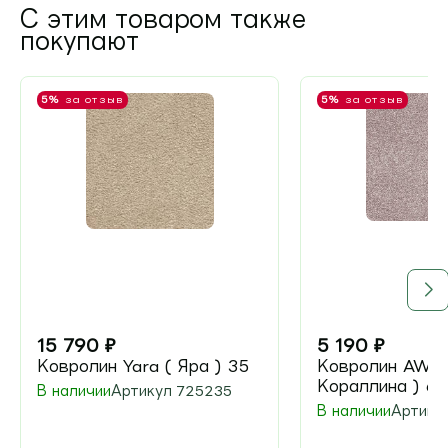
С этим товаром также
покупают
5%
за отзыв
5%
за отзыв
15 790
₽
5 190
₽
Ковролин Yara ( Яра ) 35
Ковролин AW Co
Кораллина ) 60
В наличии
Артикул
725235
В наличии
Артику