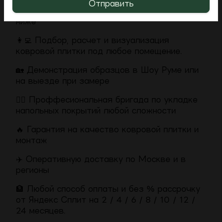
Отправить
Нашли дешевле? Мы сделаем цену еще
ниже
👩‍💻 Подбор, расчет и визуализация
ковровой плитки под любое помещение.
🏡 Демонстрация образцов в Шоу Руме или
на выезде при замере
👷‍♂️ Проффесиональная бригада по укладке
напольных покрытий любой сложности
🔥 Гарантия на качество ковровой плитки и
монтаж
✈️ Оперативную доставку по Москве и в
регионы
🏦 Любой способ оплаты и без % рассрочку
от Яндекс Сплит на 2 / 4 / 6 / 8 / 10 / 12 /
24 месяцев.