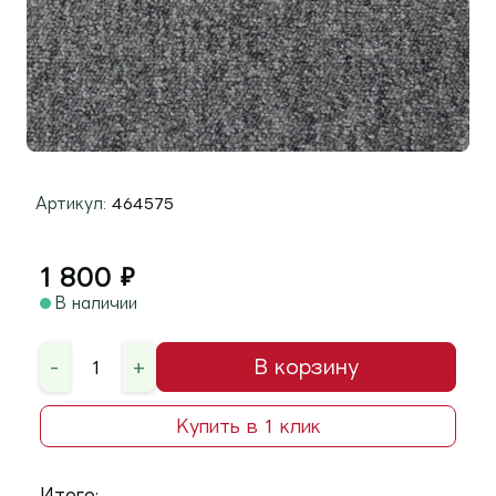
Артикул:
464575
1 800
₽
В наличии
-
+
В корзину
Купить в 1 клик
Итого: