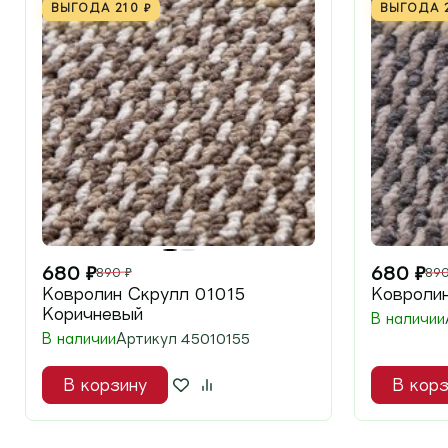
ВЫГОДА
210
₽
ВЫГОДА
680
₽
680
₽
890
₽
89
Ковролин Скрулл 01015
Ковроли
Коричневый
В наличии
В наличии
Артикул
45010155
В корзину
В корз