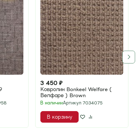
3 450
₽
9
Ковролин Bonkeel Welfare (
Велфаре ) Brown
958
В наличии
Артикул
7034075
В корзину