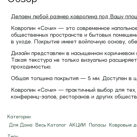
Д
елаем любой размер ковролина под Вашу пло
Ковролин
«Сочи»
— это современное напольное
общественных пространств и бытовых помещен
в уходе. Покрытие имеет
войлочную основу
, об
Дизайн представлен в насыщенном
коричневом 
Такая текстура не только визуально расширяет
проходимостью.
Общая
толщина покрытия — 5 мм
. Доступен в 
Ковролин «Сочи» — практичный выбор для тех, 
конференц-залов, ресторанов и других обществ
Категории:
Для Дома
Весь Каталог
АКЦИИ
Паласы
Ковровые д
Теги: