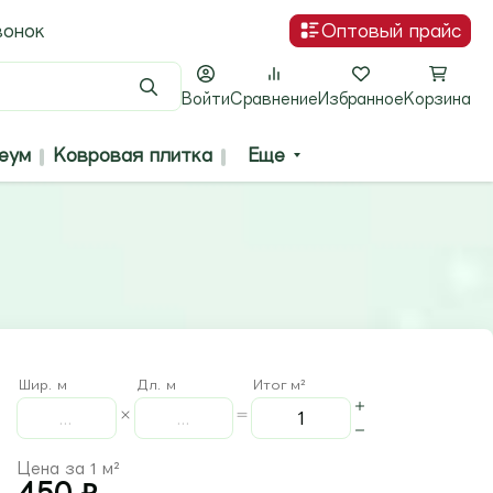
вонок
Оптовый прайс
Поиск
Войти
Сравнение
Избранное
Корзина
еум
Ковровая плитка
Еще
Шир. м
Дл. м
Итог м²
Цена за 1 м²