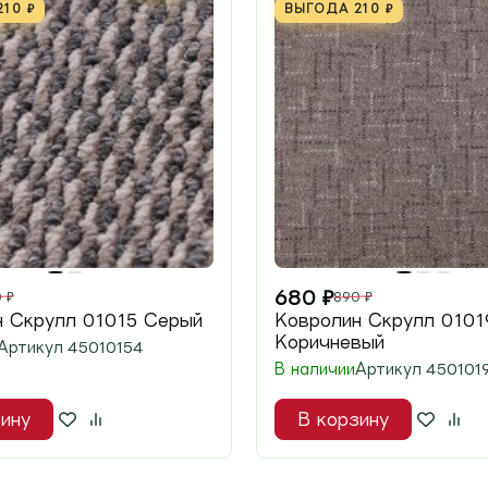
210
₽
ВЫГОДА
210
₽
680
₽
0
₽
890
₽
н Скрулл 01015 Серый
Ковролин Скрулл 0101
Коричневый
Артикул
45010154
В наличии
Артикул
450101
ину
В корзину