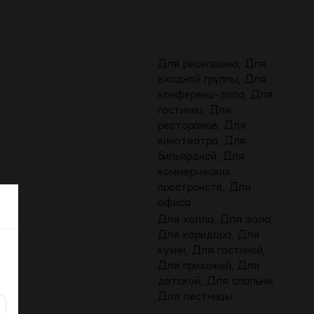
Для ресепшена, Для
входной группы, Для
конференц-зала, Для
гостиниц, Для
ресторанов, Для
кинотеатра, Для
бильярдной, Для
коммерческих
пространств, Для
офиса
Для холла, Для зала,
Для коридора, Для
кухни, Для гостиной,
Для прихожей, Для
детской, Для спальни,
Для лестницы