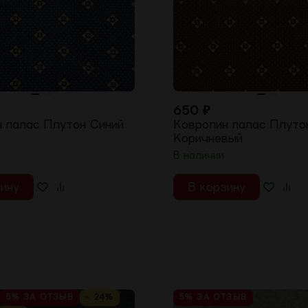
650
₽
 палас Плутон Синий
Ковролин палас Плуто
Коричневый
В наличии
ину
В корзину
5%
ЗА ОТЗЫВ
- 24%
5%
ЗА ОТЗЫВ