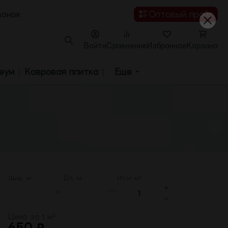
вонок
Оптовый прайс
Поиск
Войти
Сравнение
Избранное
Корзина
еум
Ковровая плитка
Еще
Шир. м
Дл. м
Итог м²
Цена за 1 м²