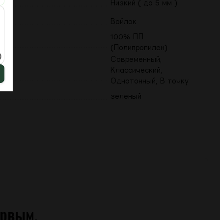
Низкий ( до 5 мм )
Войлок
100% ПП
(Полипропилен)
Современный,
Классический,
Однотонный, В точку
зеленый
ервым.