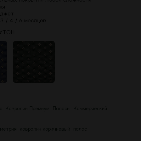
ны
юджет
 / 4 / 6 месяцев.
УТОН
а
Ковролин Премиум
Паласы
Коммерческий
ометрия
ковролин коричневый
палас