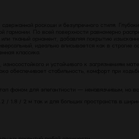
сдержанной роскоши и безупречного стиля. Глубок
ой гармонии. По всей поверхности равномерно расп
или тканый орнамент, добавляя покрытию изысканно
версальный, идеально вписывается как в строгие о
енная классика.
 износостойкого и устойчивого к загрязнениям мате
лока обеспечивает стабильность, комфорт при ходьб
тал фоном для элегантности — ненавязчивым, но вс
.2 / 1.8 / 2 м так и для больших пространств в шири
ольных покрытий любой сложности