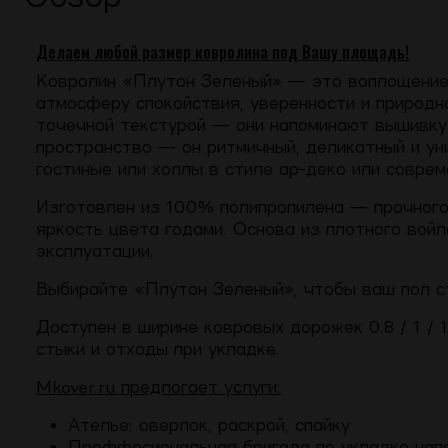
Делаем любой размер ковролина под Вашу площадь!
Ковролин «Плутон Зеленый» — это воплощение 
атмосферу спокойствия, уверенности и природн
точечной текстурой — они напоминают вышивку 
пространство — он ритмичный, деликатный и уни
гостиные или холлы в стиле ар-деко или соврем
Изготовлен из 100% полипропилена — прочного,
яркость цвета годами. Основа из плотного вой
эксплуатации.
Выбирайте «Плутон Зеленый», чтобы ваш пол с
Доступен в ширине ковровых дорожек 0.8 / 1 / 1
стыки и отходы при укладке.
Mkover.ru предлогает услуги:
Ателье: оверлок, раскрой, спайку
Проффесиональная бригада по укладке нап