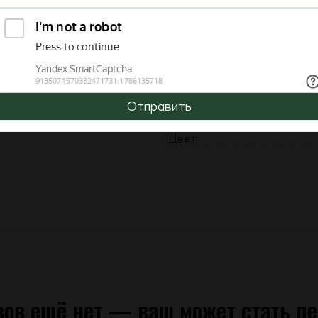
Высота ворса ( от - до )
Основа
Материал ворса
Дизайн
Отправить
Цвет
ов ещё нет — ваш может стать п