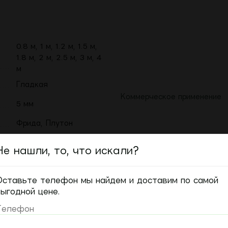
0.8 м, 1 м, 1.2 м, 1.5 м,
1.8 м, 2 м, 2.5 м, 3 м, 4
м
Гладкая
Коммерческое применение
5 мм
Фрида, Плутон
Россия
Не нашли, то, что искали?
КМ 5
Оставьте телефон мы найдем и доставим по самой
31, 21
Бытовое применение
выгодной цене.
Петлевой
Телефон