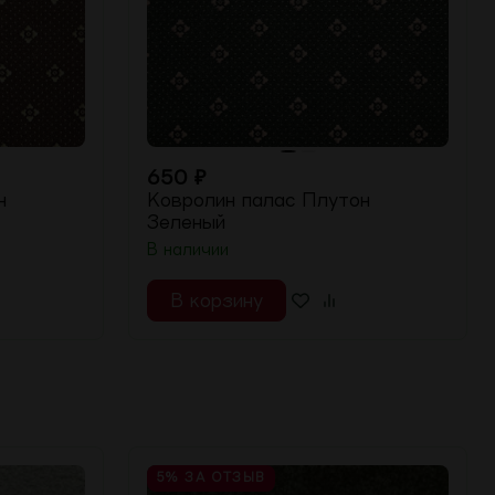
650
₽
н
Ковролин палас Плутон
Зеленый
В наличии
В корзину
5%
ЗА ОТЗЫВ