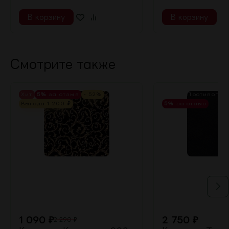
В корзину
В корзину
Смотрите также
Хит
5%
за отзыв
- 52%
КМ 2 - Противопо
Выгода
1 200
₽
5%
за отзыв
1 090
₽
2 750
₽
2 290
₽