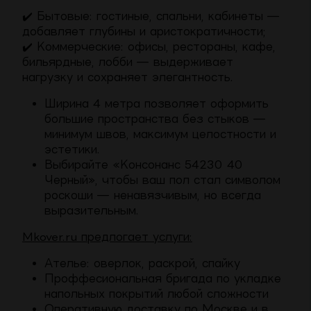
✔️
Бытовые:
гостиные, спальни, кабинеты —
добавляет глубины и аристократичности;
✔️
Коммерческие:
офисы, рестораны, кафе,
бильярдные, лобби — выдерживает
нагрузку и сохраняет элегантность.
Ширина 4 метра позволяет оформить
большие пространства без стыков —
минимум швов, максимум целостности и
эстетики.
Выбирайте «Консонанс 54230 40
Черный», чтобы ваш пол стал символом
роскоши — ненавязчивым, но всегда
выразительным.
Mkover.ru предлогает услуги:
Ателье: оверлок, раскрой, спайку
Проффесиональная бригада по укладке
напольных покрытий любой сложности
Оперативную доставку по Москве и в