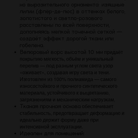
но выразительного орнамента: изящные
лилии (флёр-де-люс) в оттенках белого,
золотистого и светло-розового
расставлены по всей поверхности,
дополняясь мелкой точечной сеткой —
создаёт эффект дорогой ткани или
гобелена.
придаёт
Велюровый ворс высотой 10 мм
покрытию мягкость, объём и уникальный
перелив — под разным углом света узор
«оживает», создавая игру света и тени.
Изготовлен из
100% полиамида
— самого
износостойкого и прочного синтетического
материала, устойчивого к выцветанию,
загрязнениям и механическим нагрузкам.
обеспечивает
Тканая прочная основа
стабильность, предотвращает деформацию и
идеально держит форму даже при
интенсивной эксплуатации.
Идеален для помещений: