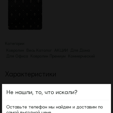
Категории:
Ковролин
Весь Каталог
АКЦИИ
Для Дома
Для Офиса
Ковролин Премиум
Коммерческий
Характеристики
Ширина рулона
4 м
Не нашли, то, что искали?
Фактура ворса
Гладкая
Оставьте телефон мы найдем и доставим по
Толщина общая
10 мм
самой выгодной цене.