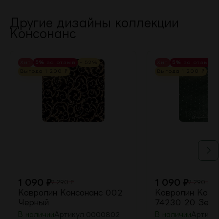
Другие дизайны коллекции
Консонанс
Хит
5%
за отзыв
- 52%
Хит
5%
за отзыв
Выгода
1 200
₽
Выгода
1 200
₽
1 090
₽
1 090
₽
2 290
₽
2 290
₽
Ковролин Консонанс 002
Ковролин Конс
Черный
74230 20 Зеле
В наличии
Артикул
0000802
В наличии
Артику