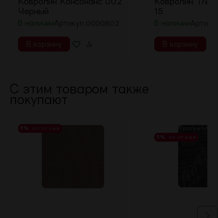
Ковролин Консонанс 002
Ковролин Trend
Черный
15
В наличии
Артикул
0000802
В наличии
Артику
В корзину
В корзину
С этим товаром также
покупают
5%
за отзыв
КМ 2 - Противопо
5%
за отзыв