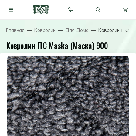
Главная
Ковролин
Для Дома
Ковролин ITC M
Ковролин ITC Maska (Маска) 900