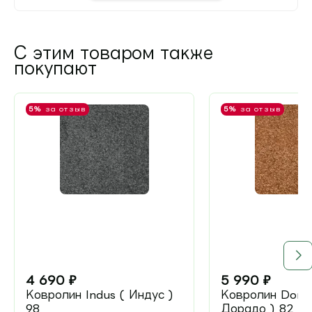
С этим товаром также
покупают
5%
за отзыв
5%
за отзыв
4 690
₽
5 990
₽
Ковролин Indus ( Индус )
Ковролин Dorad
98
Дорадо ) 82