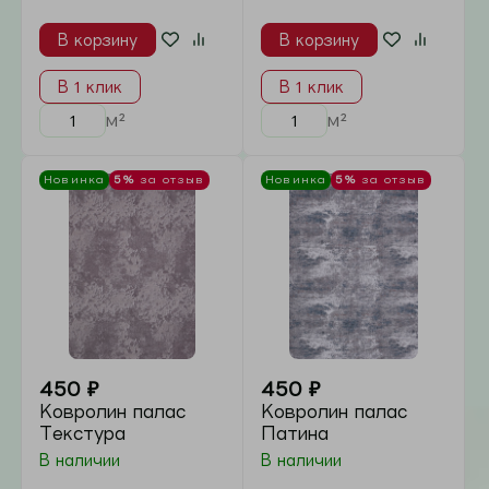
м²
м²
Mkover.ru — искусство
создания домашнего уюта
Откройте для себя мир безупречного