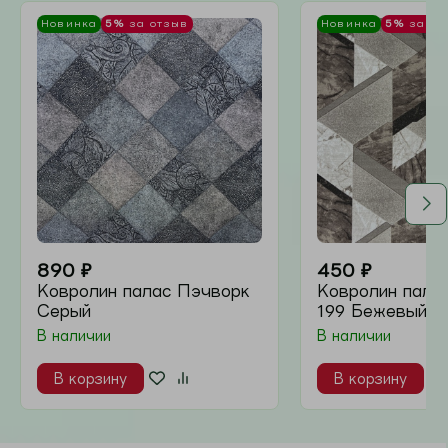
ВСЕ ТОВАРЫ
Новинка
5%
за отзыв
Новинка
5%
за отзыв
450
₽
450
₽
Ковролин Палас
Ковролин Палас
Алое ВК
Карнивал ВК
В наличии
В наличии
Артикул
5986
Артикул
5577
В корзину
В корзину