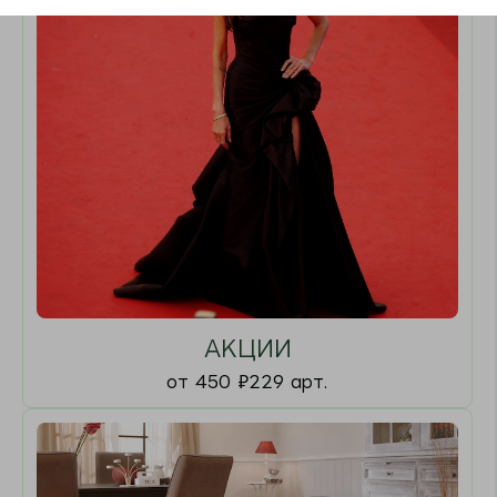
Паласы
от 450
₽
58 арт.
Ковры