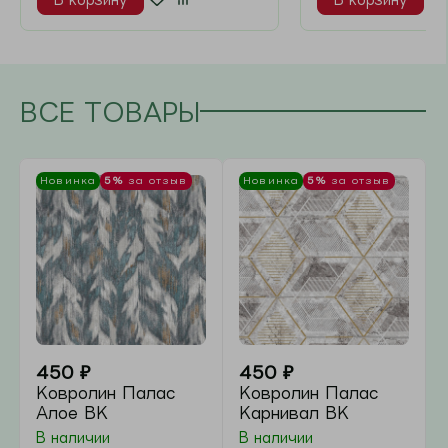
В 1 клик
В 1 клик
м²
м²
Новинка
5%
за отзыв
Новинка
5%
за отзыв
450
₽
450
₽
Ковролин палас
Ковролин палас
Принт 05 199
Котики
Серый
В наличии
В наличии
В корзину
В корзину