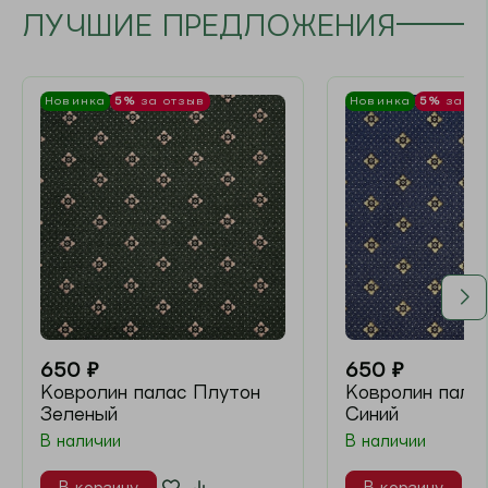
В 1 клик
В 1 клик
м²
м²
Новинка
5%
за отзыв
Новинка
5%
за отзыв
450
₽
450
₽
Ковролин Палас
Ковролин палас
Марино ВК
Гранит Белый
В наличии
В наличии
Артикул
6577
В корзину
В корзину