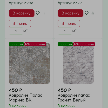
В 1 клик
В 1 клик
м²
м²
Новинка
5%
за отзыв
Новинка
5%
за отзыв
450
₽
450
₽
Ковролин палас
Ковролин палас
Визави
Огонек Бежевый
В наличии
В наличии
В корзину
В корзину