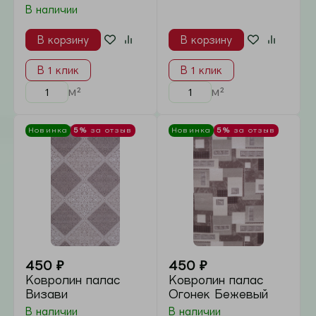
м²
м²
Новинка
5%
за отзыв
Новинка
5%
за отзыв
450
₽
450
₽
Ковролин палас
Ковролин Палас
Сочи
Дискавери
В наличии
В наличии
В корзину
В корзину
В 1 клик
В 1 клик