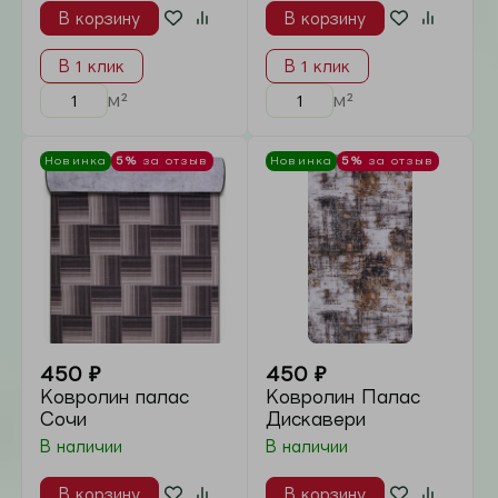
стиля с
Mkover.ru
. Мы верим, что
правильно подобранный ковер — это душа
интерьера. В нашей коллекции собраны
лучшие решения для тех, кто ценит
эстетику, комфорт и долговечность.
Что мы предлагаем:
Уникальность:
Авторские ковры ручной
работы, которые станут центральным
элементом вашего декора.
Надежность:
Качественный
износостойкий ковролин для офисов и
жилых зон.
Забота:
Мягкие, экологичные и
безопасные покрытия, созданные
специально для детских комнат.
Гармония:
Стильные ковровые дорожки,
которые идеально подчеркнут
геометрию пространства.