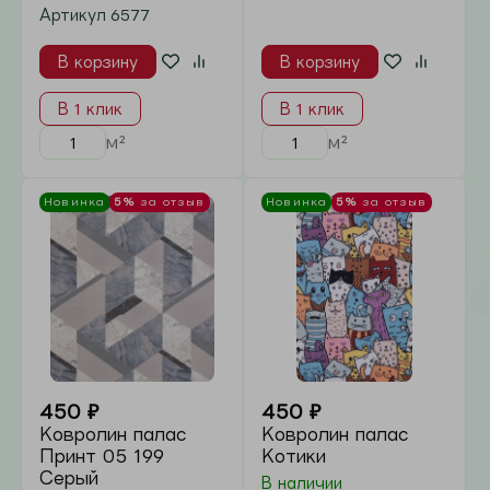
В 1 клик
В 1 клик
м²
м²
Новинка
5%
за отзыв
Новинка
5%
за отзыв
Мария
поможет подобрать
450
₽
450
₽
Ковролин палас
Ковролин палас
Текстура
Патина
В наличии
В наличии
В корзину
В корзину
В 1 клик
В 1 клик