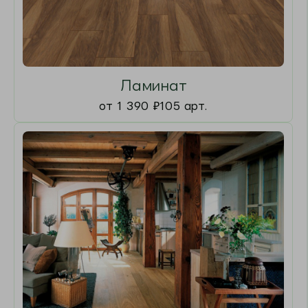
1 090
₽
550
₽
2 290
₽
Ковролин Консонанс
Ковровая доро
54230 20 Зеленый
Кремлевская С
В наличии
Артикул
5423020
В наличии
В корзину
В корзину
ХИТЫ ПРОДАЖ
Хит
5%
за отзыв
- 52%
Хит
5%
за отзыв
Выгода
1 200
₽
Выгода
1 200
₽