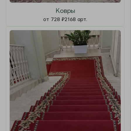
Линолеум
от 610
₽
205 арт.