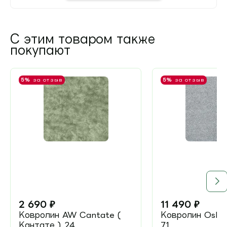
С этим товаром также
покупают
5%
за отзыв
5%
за отзыв
2 690
₽
11 490
₽
Ковролин AW Cantate (
Ковролин Oshun
Кантате ) 24
71