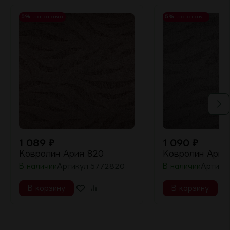
5%
за отзыв
5%
за отзыв
1 089
₽
1 090
₽
Ковролин Ария 820
Ковролин Ария 
В наличии
Артикул
5772820
В наличии
Артику
В корзину
В корзину