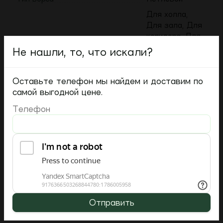
Для холла,
Для зала, Для
коридора, Для
кухни, Для
Не нашли, то, что искали?
Бытовое применение
гостиной, Для
прихожей, Для
детской, Для
Оставьте телефон мы найдем и доставим по
спальни, Для
самой выгодной цене.
лестницы
Телефон
Средний ( от 5
Высота ворса ( от - до )
до 15 мм )
100% ПП
Материал ворса
(Полипропилен)
Современный,
Дизайн
Однотонный,
Листья
Вес
1250 г
Отправить
Цвет
серый