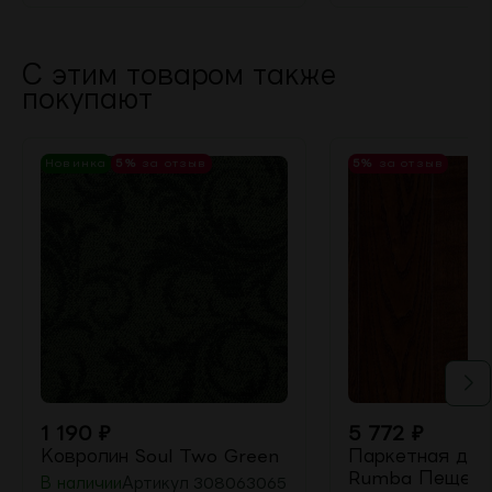
С этим товаром также
покупают
Новинка
5%
за отзыв
5%
за отзыв
1 190
₽
5 772
₽
Ковролин Soul Two Green
Паркетная доск
Rumba Пещерн
В наличии
Артикул
308063065