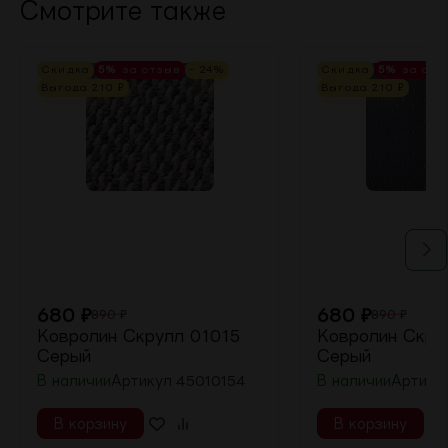
Смотрите также
Скидка
5%
за отзыв
- 24%
Скидка
5%
за отз
Выгода
210
₽
Выгода
210
₽
680
₽
680
₽
890
₽
890
₽
Ковролин Скрулл 01015
Ковролин Скру
Серый
Серый
В наличии
Артикул
45010154
В наличии
Артику
В корзину
В корзину