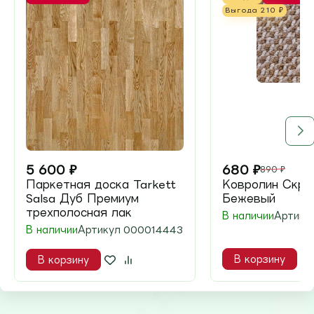
Выгода
210
₽
5 600
₽
680
₽
890
₽
Паркетная доска Tarkett
Ковролин Скру
Salsa Дуб Премиум
Бежевый
трехполосная лак
В наличии
Артику
В наличии
Артикул
000014443
В корзину
В корзину