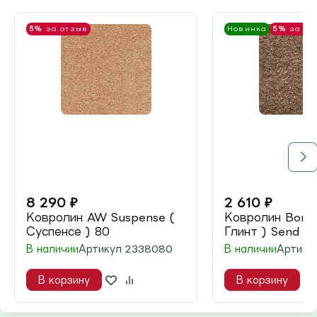
5%
за отзыв
Новинка
5%
за от
8 290
₽
2 610
₽
Ковролин AW Suspense (
Ковролин Bonkee
Суспенсе ) 80
Глинт ) Send
В наличии
Артикул
2338080
В наличии
Артику
В корзину
В корзину