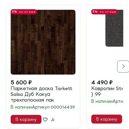
5%
за отзыв
5%
за отзыв
5 600
₽
4 490
₽
Паркетная доска Tarkett
Ковролин Strad
Salsa Дуб Кокуа
) 99
трехполосная лак
В наличии
Артику
В наличии
Артикул
000014439
В корзину
В корзину