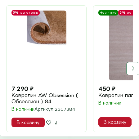
5%
за отзыв
Новинка
5%
за от
7 290
₽
450
₽
Ковролин AW Obsession (
Ковролин пала
Обсессион ) 84
В наличии
В наличии
Артикул
2307384
В корзину
В корзину