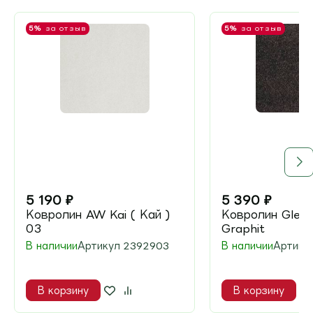
5%
за отзыв
5%
за отзыв
5 190
₽
5 390
₽
Ковролин AW Kai ( Кай )
Ковролин Gleam
03
Graphit
В наличии
Артикул
2392903
В наличии
Артику
В корзину
В корзину