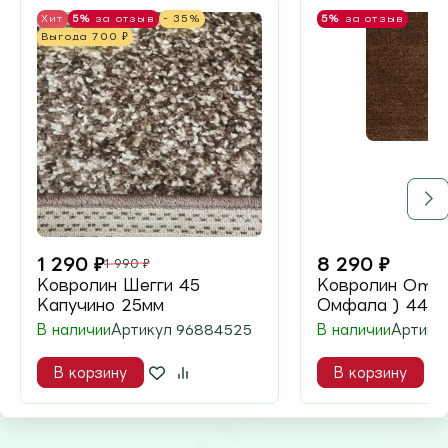
Хит
5%
за отзыв
- 35%
5%
за отзыв
Выгода
700
₽
1 290
₽
8 290
₽
1 990
₽
Ковролин Шегги 45
Ковролин Omph
Капучино 25мм
Омфала ) 44
В наличии
Артикул
96884525
В наличии
Артику
В корзину
В корзину