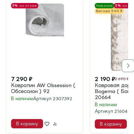
5%
за отзыв
Новинка
5%
за от
Выгода
500
₽
7 290
₽
2 190
₽
2 690
₽
Ковролин AW Obsession (
Ковровая доро
Обсессион ) 92
Bogema ( Боге
20664
В наличии
Артикул
2307392
В наличии
Артикул
2160420
В корзину
В корзину