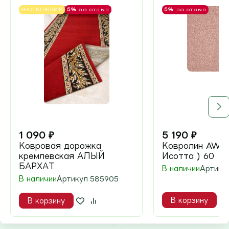
ЭКСКЛЮЗИВ
5%
за отзыв
5%
за отзыв
1 090
₽
5 190
₽
Ковровая дорожка
Ковролин AW Is
кремлевская АЛЫЙ
Исотта ) 60
БАРХАТ
В наличии
Артику
В наличии
Артикул
585905
В корзину
В корзину