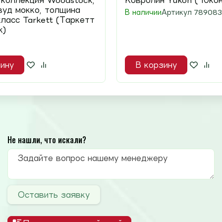
коллекция Woodstock,
Ковролин Yukon ( Юкон
уд мокко, толщина
В наличии
Артикул
789083
класс Tarkett (Таркетт
к)
ину
В корзину
Не нашли, что искали?
Оставить заявку