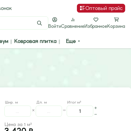
вонок
Оптовый прайс
Поиск
Войти
Сравнение
Избранное
Корзина
еум
Ковровая плитка
Еще
Шир. м
Дл. м
Итог м²
Цена за 1 м²