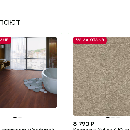
упают
ТЗЫВ
5%
ЗА ОТЗЫВ
8 790
₽