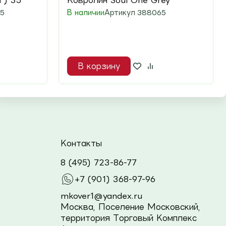
 ) 35
Ковролин Soul One Grey
5
В наличии
Артикул
388065
В корзину
Контакты
8 (495) 723-86-77
+7 (901) 368-97-96
mkover1@yandex.ru
Москва, Поселение Московский,
территория Торговый Комплекс