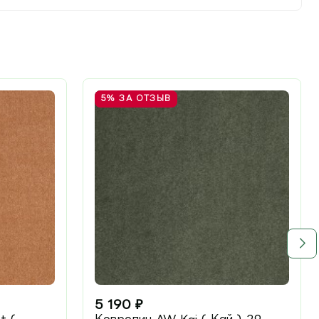
5%
ЗА ОТЗЫВ
5 190
₽