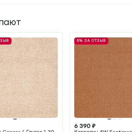
упают
ТЗЫВ
5%
ЗА ОТЗЫВ
6 390
₽