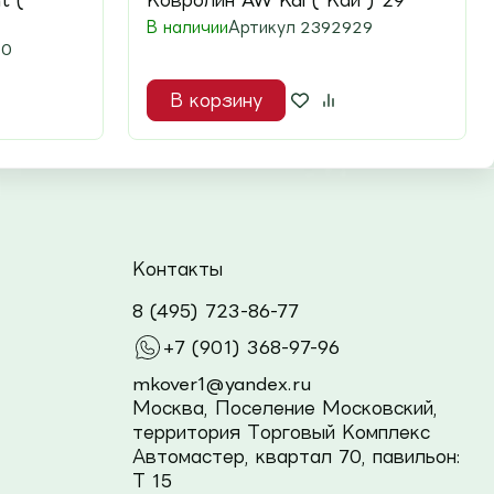
t (
Ковролин AW Kai ( Кай ) 29
В наличии
Артикул
2392929
80
В корзину
Контакты
8 (495) 723-86-77
+7 (901) 368-97-96
mkover1@yandex.ru
Москва, Поселение Московский,
территория Торговый Комплекс
Автомастер, квартал 70, павильон:
Т 15