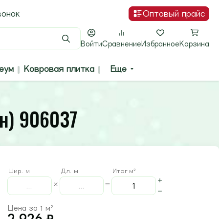
вонок
Оптовый прайс
Поиск
Войти
Сравнение
Избранное
Корзина
еум
Ковровая плитка
Еще
н) 906037
Шир. м
Дл. м
Итог м²
Цена за 1 м²