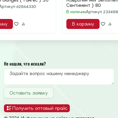
 Ganges ( Гангес ) 30
Ковролин AW Sentimen
Сентимент ) 80
Артикул
62864330
В наличии
Артикул
23348
ину
В корзину
Не нашли, что искали?
Оставить заявку
Получить оптовый прайс