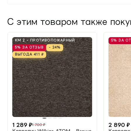
С этим товаром также пок
КМ 2 - ПРОТИВОПОЖАРНЫЙ
5%
ЗА О
5%
ЗА ОТЗЫВ
- 24%
ВЫГОДА
411
₽
1 289
₽
2 890
₽
1 700
₽