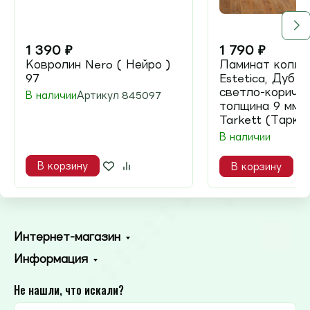
1 390
₽
1 790
₽
Ковролин Nero ( Нейро )
Ламинат колле
97
Estetica, Дуб 
светло-коричне
В наличии
Артикул
845097
толщина 9 мм, 
Tarkett (Тарке
В наличии
В корзину
В корзину
Интернет-магазин
Информация
Не нашли, что искали?