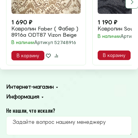
1 690
₽
1 190
₽
Ковролин Faber ( Фабер )
Ковролин Soul 
8916a ODT87 Vizon Beige
В наличии
Артику
В наличии
Артикул
52748916
В корзину
В корзину
Интернет-магазин
Информация
Не нашли, что искали?