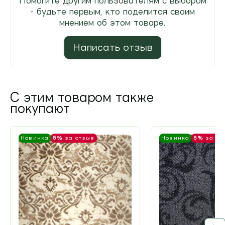
Помогите другим пользователям с выбором
- будьте первым, кто поделится своим
мнением об этом товаре.
Написать отзыв
С этим товаром также
покупают
Новинка
5%
за отзыв
Новинка
5%
за от