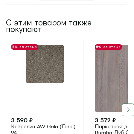
С этим товаром также
покупают
5%
за отзыв
5%
за отзыв
3 590
₽
3 572
₽
Ковролин AW Gala (Гала)
Паркетная доск
94
Rumba Дуб Об