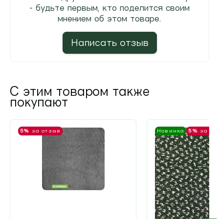
- будьте первым, кто поделится своим
мнением об этом товаре.
Написать отзыв
С этим товаром также
покупают
5%
за отзыв
Новинка
5%
за от