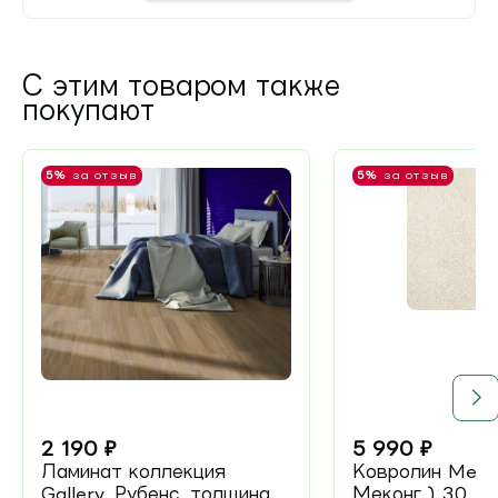
С этим товаром также
покупают
5%
за отзыв
5%
за отзыв
2 190
₽
5 990
₽
Ламинат коллекция
Ковролин Meko
Gallery, Рубенс, толщина
Меконг ) 30