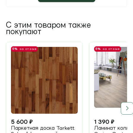
С этим товаром также
покупают
5%
за отзыв
5%
за отзыв
5 600
₽
1 390
₽
Паркетная доска Tarkett
Ламинат колле