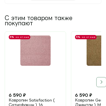
С этим товаром также
покупают
5%
за отзыв
5%
за отзыв
6 590
₽
6 590
₽
Ковролин Satisfaction (
Ковролин Gentl
Сатисфакшн ) 16
Джентли ) Mus