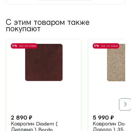
С этим товаром также
покупают
5%
за отзыв
5%
за отзыв
2 890
₽
5 990
₽
Ковролин Diadem (
Ковролин Dorad
Диадема ) Bordo
Дорадо ) 35