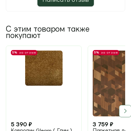
С этим товаром также
покупают
5%
за отзыв
5%
за отзыв
5 390
₽
3 759
₽
Ковролин Gleam ( Глим )
Паркетная доск